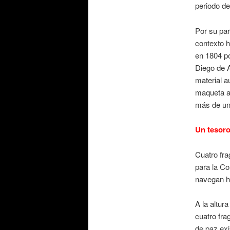
periodo de
Por su par
contexto h
en 1804 po
Diego de 
material a
maqueta a 
más de un
Un tesoro
Cuatro fr
para la C
navegan h
A la altur
cuatro fra
de paz exi