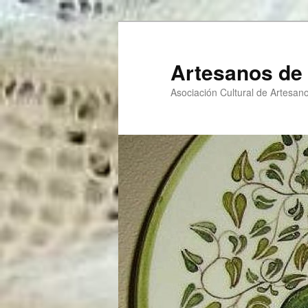
Ir
al
contenido
Artesanos de 
principal
Asociación Cultural de Artesano