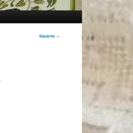
Siguiente
→
r