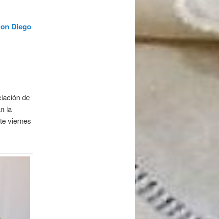
 Don Diego
iación de
n la
te viernes