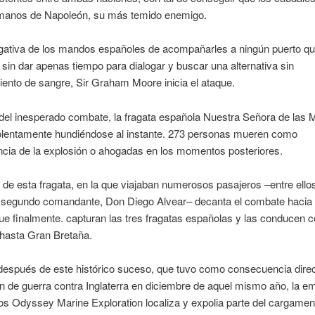
 manos de Napoleón, su más temido enemigo.
egativa de los mandos españoles de acompañarles a ningún puerto q
 sin dar apenas tiempo para dialogar y buscar una alternativa sin
nto de sangre, Sir Graham Moore inicia el ataque.
del inesperado combate, la fragata española Nuestra Señora de las
iolentamente hundiéndose al instante. 273 personas mueren como
cia de la explosión o ahogadas en los momentos posteriores.
 de esta fragata, en la que viajaban numerosos pasajeros –entre ello
el segundo comandante, Don Diego Alvear– decanta el combate hacia
ue finalmente. capturan las tres fragatas españolas y las conducen
 hasta Gran Bretaña.
después de este histórico suceso, que tuvo como consecuencia direc
n de guerra contra Inglaterra en diciembre de aquel mismo año, la e
s Odyssey Marine Exploration localiza y expolia parte del cargamen