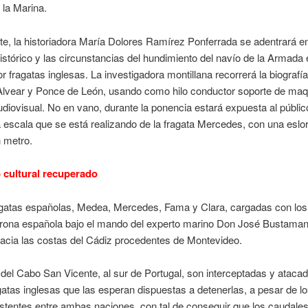
 la Marina.
te, la historiadora María Dolores Ramírez Ponferrada se adentrará en
istórico y las circunstancias del hundimiento del navío de la Armada
r fragatas inglesas. La investigadora montillana recorrerá la biografí
Alvear y Ponce de León, usando como hilo conductor soporte de maq
udiovisual. No en vano, durante la ponencia estará expuesta al públic
escala que se está realizando de la fragata Mercedes, con una eslor
 metro.
 cultural recuperado
agatas españolas, Medea, Mercedes, Fama y Clara, cargadas con los
orona española bajo el mando del experto marino Don José Bustaman
acia las costas del Cádiz procedentes de Montevideo.
a del Cabo San Vicente, al sur de Portugal, son interceptadas y ataca
gatas inglesas que las esperan dispuestas a detenerlas, a pesar de lo
stentes entre ambas naciones, con tal de conseguir que los caudale