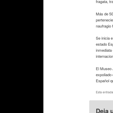
fragata, t
Más de 50
pertenecie
naufragio 
Se inicia 
estado Es
inmediata
internacio
El Museo A
expoliado 
Español q
Esta entrad
Deja 