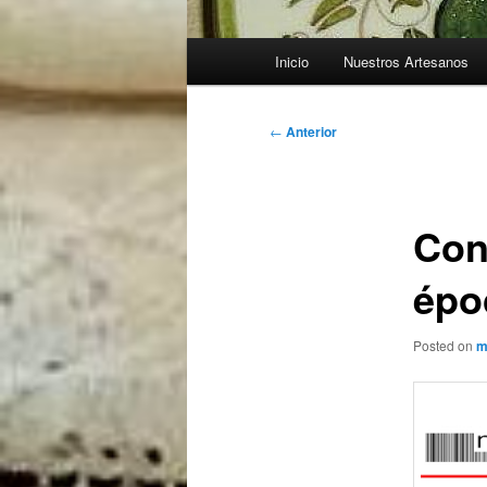
Menú
Inicio
Nuestros Artesanos
principal
Navegación
←
Anterior
de
entradas
Con
épo
Posted on
m