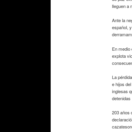
lleguen a
Ante la n
español, y
derramamie
En medio 
explota v
consecuen
La pérdida
e hijos d
inglesas q
detenidas
203 años 
declaració
cazatesoro