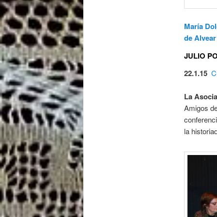
María Do
de Alvear
JULIO P
22.1.15
C
La Asocia
Amigos del
conferenc
la histori