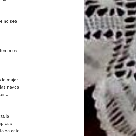
ue no sea
 Mercedes
s la mujer
 las naves
 como
ta la
mpresa
to de esta