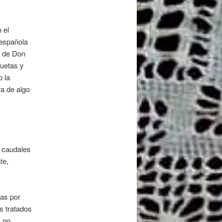
 el
 española
a de Don
uetas y
o la
a de algo
 caudales
te,
das por
s tratados
s no