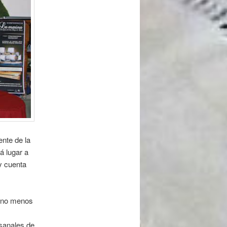
ente de la
á lugar a
 y cuenta
o no menos
esanales de