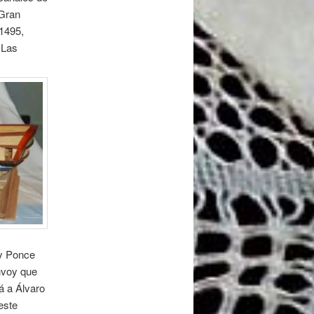
 Gran
 1495,
 Las
 y Ponce
nvoy que
á a Álvaro
este