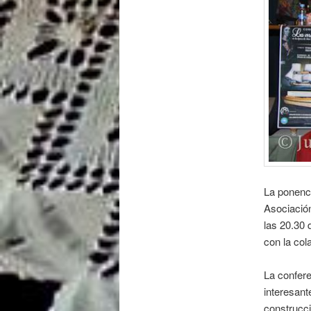
La ponenci
Asociación
las 20.30 
con la col
La confere
interesant
construcci