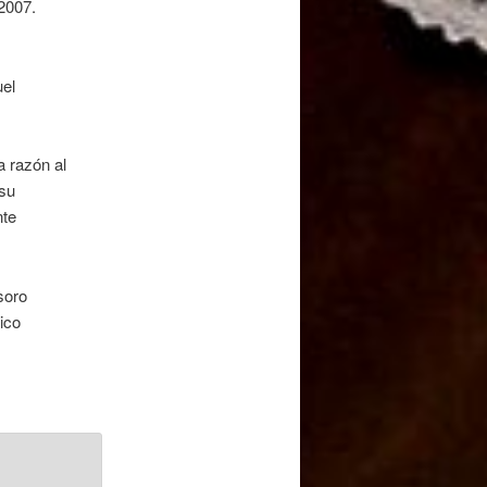
 2007.
uel
a razón al
su
nte
soro
ico