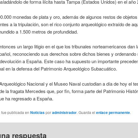
rasladándolo de forma ilícita hasta Tampa (Estados Unidos) en el año
0.000 monedas de plata y oro, además de algunos restos de objetos
ntes a la tripulación, son el rico conjunto arqueológico extraído de aq
hundido a 1.500 metros de profundidad.
entonces un largo litigio en el que los tribunales norteamericanos dan l
pañol, reconociendo sus derechos sobre dichos bienes y ordenando 
 devolución a España. Este caso ha supuesto un importante precede
nal en la defensa del Patrimonio Arqueológico Subacuático.
rqueológico Nacional y el Museo Naval custodian a día de hoy el te
de la fragata Mercedes que, por fin, forma parte del Patrimonio Histór
ue ha regresado a España.
a fue publicada en
Noticias
por
administrador
. Guarda el
enlace permanente
.
una respuesta