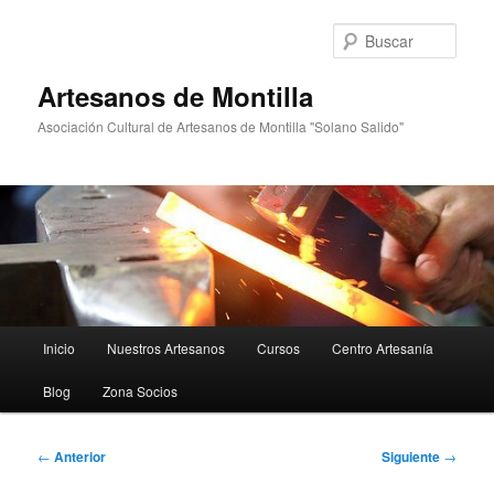
Ir
al
Busc
contenido
principal
Artesanos de Montilla
Asociación Cultural de Artesanos de Montilla "Solano Salido"
Menú
Inicio
Nuestros Artesanos
Cursos
Centro Artesanía
principal
Blog
Zona Socios
Navegación
←
Anterior
Siguiente
→
de