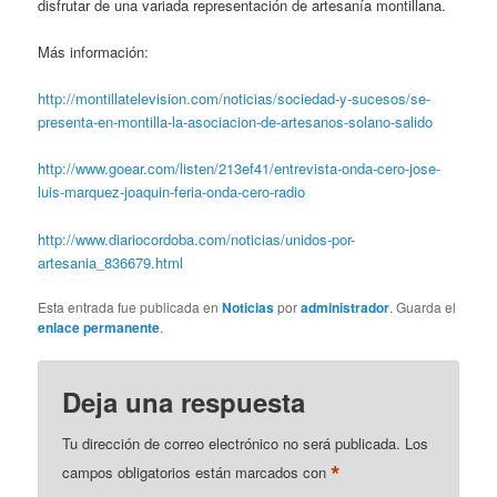
disfrutar de una variada representación de artesanía montillana.
Más información:
http://montillatelevision.com/noticias/sociedad-y-sucesos/se-
presenta-en-montilla-la-asociacion-de-artesanos-solano-salido
http://www.goear.com/listen/213ef41/entrevista-onda-cero-jose-
luis-marquez-joaquin-feria-onda-cero-radio
http://www.diariocordoba.com/noticias/unidos-por-
artesania_836679.html
Esta entrada fue publicada en
Noticias
por
administrador
. Guarda el
enlace permanente
.
Deja una respuesta
Tu dirección de correo electrónico no será publicada.
Los
*
campos obligatorios están marcados con