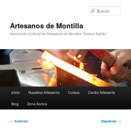
Ir
al
Busc
contenido
principal
Artesanos de Montilla
Asociación Cultural de Artesanos de Montilla "Solano Salido"
Menú
Inicio
Nuestros Artesanos
Cursos
Centro Artesanía
principal
Blog
Zona Socios
Navegación
←
Anterior
Siguiente
→
de