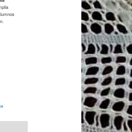
lla
mplia
 alumnos
n.
ce