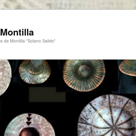
Montilla
s de Montilla "Solano Salido"