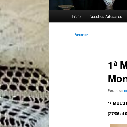
Menú
Inicio
Nuestros Artesanos
principal
Navegación
←
Anterior
de
entradas
1ª 
Mont
Posted on
m
1ª MUES
(27/06 al 