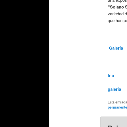
“Solano S
variedad d
que han pa
Galería
Ir a
galería
Esta entrad
permanent