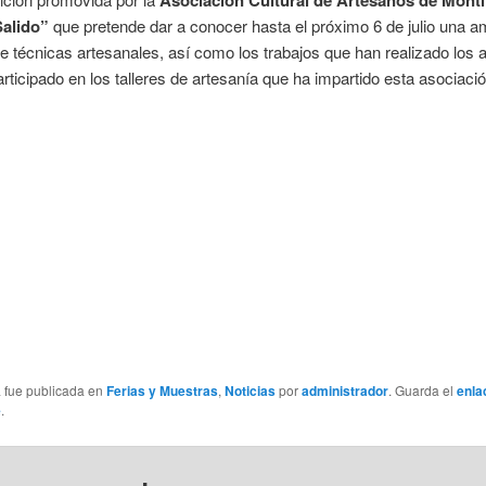
Asociación Cultural de Artesanos de Monti
alido”
que pretende dar a conocer hasta el próximo 6 de julio una a
e técnicas artesanales, así como los trabajos que han realizado los
rticipado en los talleres de artesanía que ha impartido esta asociació
a fue publicada en
Ferias y Muestras
,
Noticias
por
administrador
. Guarda el
enla
e
.