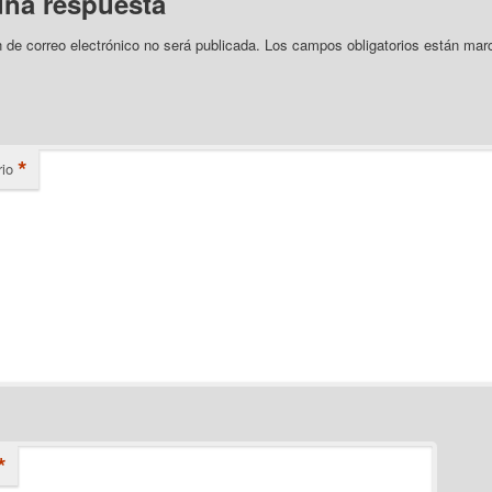
una respuesta
n de correo electrónico no será publicada.
Los campos obligatorios están mar
*
io
*