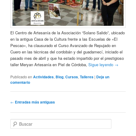
El Centro de Artesanía de la Asociación “Solano Salido”, ubicado
en la antigua Casa de la Cultura frente a las Escuelas de «El
Pescao», ha clausurado el Curso Avanzado de Repujado en
Cuero en las técnicas del cordobán y del guadamecí, iniciado el
pasado mes de abril y que ha estado impartido por el prestigioso
taller Meryan Artesanía en Piel de Córdoba,
Sigue leyendo
→
Publicado en
Actividades
,
Blog
,
Cursos
,
Talleres
|
Deja un
comentario
Navegación
←
Entradas más antiguas
de
entradas
B
u
s