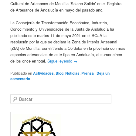
Cultural de Artesanos de Montilla ‘Solano Salido’ en el Registro
de Artesanos de Andalucía en mayo del pasado año.
La Consejería de Transformación Económica, Industria,
Conocimiento y Universidades de la Junta de Andalucía ha
publicado este martes 11 de mayo 2021 en el BOJA la
resolución por la que se declara la Zona de Interés Artesanal
(ZIA) de Montilla, convirtiendo a Córdoba en la provincia con más
espacios artesanales de este tipo en Andalucía, al sumar cinco
de los once en total.
Sigue leyendo
→
Publicado en
Actividades
,
Blog
,
Noticias
,
Prensa
|
Deja un
comentario
B
u
s
c
a
r