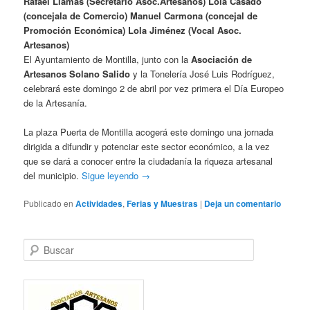
Rafael Llamas (Secretario Asoc.Artesanos) Lola Casado
(concejala de Comercio) Manuel Carmona (concejal de
Promoción Económica) Lola Jiménez (Vocal Asoc.
Artesanos)
El Ayuntamiento de Montilla, junto con la
Asociación de
Artesanos Solano Salido
y la Tonelería José Luis Rodríguez,
celebrará este domingo 2 de abril por vez primera el Día Europeo
de la Artesanía.
La plaza Puerta de Montilla acogerá este domingo una jornada
dirigida a difundir y potenciar este sector económico, a la vez
que se dará a conocer entre la ciudadanía la riqueza artesanal
del municipio.
Sigue leyendo
→
Publicado en
Actividades
,
Ferias y Muestras
|
Deja un comentario
B
u
s
c
a