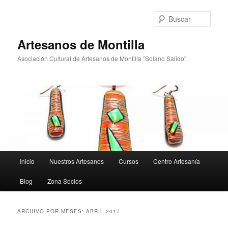
Ir
Ir
al
al
Busc
contenido
contenido
principal
secundario
Artesanos de Montilla
Asociación Cultural de Artesanos de Montilla "Solano Salido"
Menú
Inicio
Nuestros Artesanos
Cursos
Centro Artesanía
principal
Blog
Zona Socios
ARCHIVO POR MESES:
ABRIL 2017