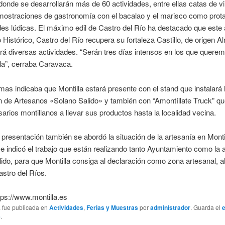
 donde se desarrollarán más de 60 actividades, entre ellas catas de v
emostraciones de gastronomía con el bacalao y el marisco como prot
des lúdicas. El máximo edil de Castro del Río ha destacado que este 
 Histórico, Castro del Río recupera su fortaleza Castillo, de origen 
á diversas actividades. “Serán tres días intensos en los que quere
la”, cerraba Caravaca.
mas indicaba que Montilla estará presente con el stand que instalará 
 de Artesanos «Solano Salido» y también con “Amontíllate Truck” qu
arios montillanos a llevar sus productos hasta la localidad vecina.
 presentación también se abordó la situación de la artesanía en Monti
e indicó el trabajo que están realizando tanto Ayuntamiento como la 
ido, para que Montilla consiga al declaración como zona artesanal, al
astro del Ríos.
tps://www.montilla.es
a fue publicada en
Actividades
,
Ferias y Muestras
por
administrador
. Guarda el
e
.