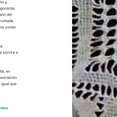
ino y
agonistas
año del
Almohade,
mos contar
la
e servirá a
lla, en
asociación
 igual que
enlace