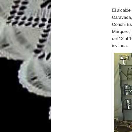
El alcalde
Caravaca, 
Conchi Esp
Márquez, h
del 12 al 
invitada.