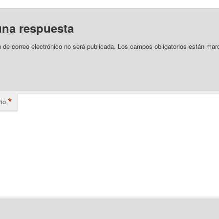
una respuesta
n de correo electrónico no será publicada.
Los campos obligatorios están mar
*
io