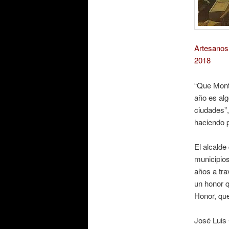
Artesanos 
2018
“Que Monti
año es alg
ciudades”,
haciendo p
El alcalde
municipios
años a tra
un honor 
Honor, que
José Luis 