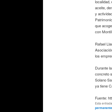
localidad,
aceite, d
y activida
Patrimonio
que acoger
con Montil
Rafael Lla
Asociación
los empres
Durante la
concreto s
Solano Sal
ya tiene C
Fuente: ht
Esta entrad
permanent