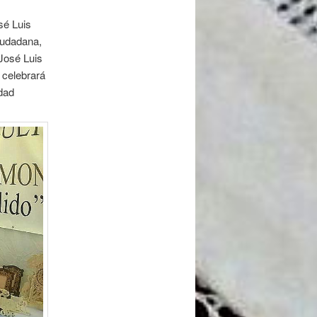
sé Luis
Ciudadana,
José Luis
 celebrará
udad