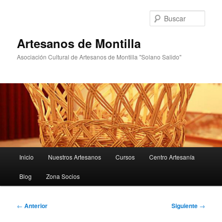
Ir
al
Busc
contenido
principal
Artesanos de Montilla
Asociación Cultural de Artesanos de Montilla "Solano Salido"
Menú
Inicio
Nuestros Artesanos
Cursos
Centro Artesanía
principal
Blog
Zona Socios
Navegación
←
Anterior
Siguiente
→
de