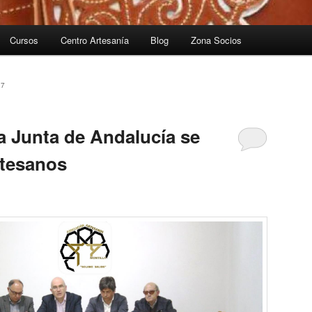
Cursos
Centro Artesanía
Blog
Zona Socios
17
a Junta de Andalucía se
rtesanos