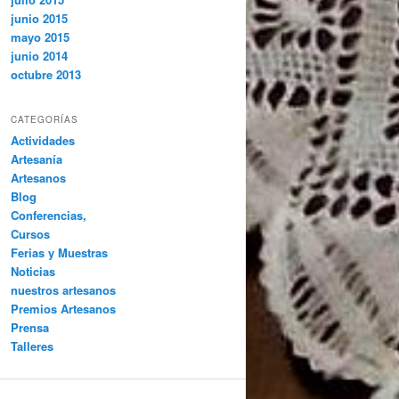
junio 2015
mayo 2015
junio 2014
octubre 2013
CATEGORÍAS
Actividades
Artesanía
Artesanos
Blog
Conferencias,
Cursos
Ferias y Muestras
Noticias
nuestros artesanos
Premios Artesanos
Prensa
Talleres