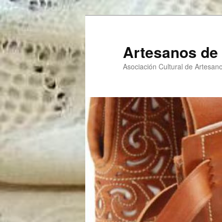
Ir
Ir
al
al
contenido
contenido
Artesanos de 
principal
secundario
Asociación Cultural de Artesano