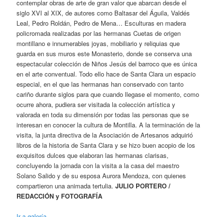
contemplar obras de arte de gran valor que abarcan desde el
siglo XVI al XIX, de autores como Baltasar del Águila, Valdés
Leal, Pedro Roldán, Pedro de Mena… Esculturas en madera
policromada realizadas por las hermanas Cuetas de origen
montillano e innumerables joyas, mobiliario y reliquias que
guarda en sus muros este Monasterio, donde se conserva una
espectacular colección de Niños Jesús del barroco que es única
en el arte conventual. Todo ello hace de Santa Clara un espacio
especial, en el que las hermanas han conservado con tanto
cariño durante siglos para que cuando llegase el momento, como
ocurre ahora, pudiera ser visitada la colección artística y
valorada en toda su dimensión por todas las personas que se
interesan en conocer la cultura de Montilla. A la terminación de la
visita, la junta directiva de la Asociación de Artesanos adquirió
libros de la historia de Santa Clara y se hizo buen acopio de los
exquisitos dulces que elaboran las hermanas clarisas,
concluyendo la jornada con la visita a la casa del maestro
Solano Salido y de su esposa Aurora Mendoza, con quienes
compartieron una animada tertulia.
JULIO PORTERO /
REDACCIÓN y FOTOGRAFÍA
Ir a galería