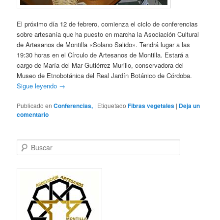
El próximo día 12 de febrero, comienza el ciclo de conferencias
sobre artesanía que ha puesto en marcha la Asociación Cultural
de Artesanos de Montilla «Solano Salido». Tendrá lugar a las
19:30 horas en el Círculo de Artesanos de Montilla. Estará a
cargo de María del Mar Gutiérrez Murillo, conservadora del
Museo de Etnobotánica del Real Jardín Botánico de Córdoba.
Sigue leyendo
→
Publicado en
Conferencias,
|
Etiquetado
Fibras vegetales
|
Deja un
comentario
B
u
s
c
a
r