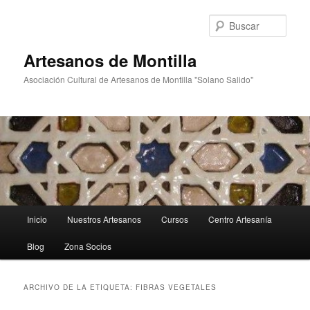
Ir
Ir
al
al
Busc
contenido
contenido
principal
secundario
Artesanos de Montilla
Asociación Cultural de Artesanos de Montilla "Solano Salido"
Menú
Inicio
Nuestros Artesanos
Cursos
Centro Artesanía
principal
Blog
Zona Socios
ARCHIVO DE LA ETIQUETA:
FIBRAS VEGETALES